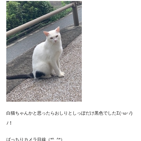
白猫ちゃんかと思ったらおしりとしっぽだけ黒色でしたΣ(･ω･ﾉ)
ﾉ！
ばっちりカメラ目線（*^_^*）