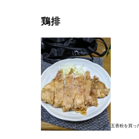
鶏排
五香粉を買っ