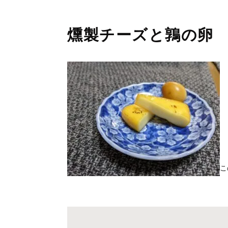
燻製チーズと鶉の卵
こ